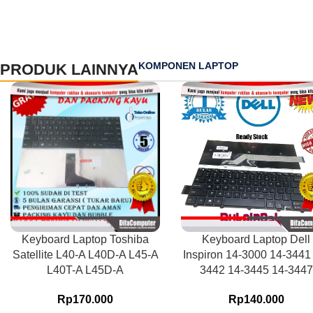
KOMPONEN LAPTOP
PRODUK LAINNYA
Keyboard Laptop Toshiba
Keyboard Laptop Dell
Satellite L40-A L40D-A L45-A
Inspiron 14-3000 14-3441
L40T-A L45D-A
3442 14-3445 14-3447
Rp
170.000
Rp
140.000