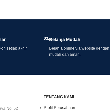
03.
nan
Belanja Mudah
on setiap akhir
Belanja online via website dengan
mudah dan aman.
TENTANG KAMI
Profil Perusahaan
aya No. 52