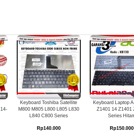
Keyboard Toshiba Satellite
Keyboard Laptop A
 14-
M800 M805 L800 L805 L830
Z1401 14 Z1401
L840 C800 Series
Series Hita
Rp
140.000
Rp
150.000