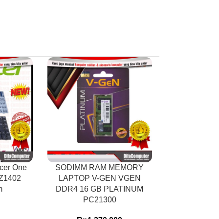
cer One
SODIMM RAM MEMORY
Keyboard Tos
 Z1402
LAPTOP V-GEN VGEN
C600 C640 L
m
DDR4 16 GB PLATINUM
L735 L7
PC21300
Rp
17