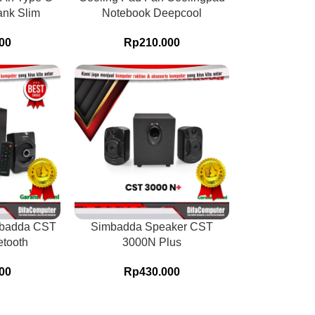
ank Slim
Notebook Deepcool
00
Rp
210.000
mbadda CST
Simbadda Speaker CST
tooth
3000N Plus
00
Rp
430.000