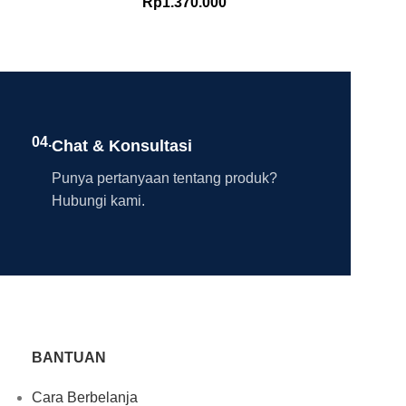
Rp
1.370.000
04.
Chat & Konsultasi
Punya pertanyaan tentang produk?
Hubungi kami.
BANTUAN
Cara Berbelanja