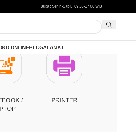
Buka : Senin-Sabtu, 09.00-17.00 WIB
OKO ONLINE
BLOG
ALAMAT
EBOOK /
PRINTER
PTOP