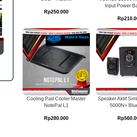
Input Power B
Rp
250.000
Rp
210.0
Cooling Pad Cooler Master
Speaker Aktif Si
NotePal L1
5000N+ Blue
Rp
280.000
Rp
560.0