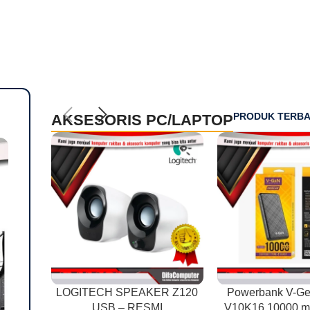
PRODUK TERB
AKSESORIS PC/LAPTOP
LOGITECH SPEAKER Z120
Powerbank V-G
USB – RESMI
V10K16 10000 m