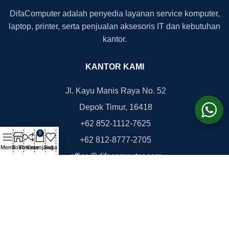
DifaComputer adalah penyedia layanan service komputer,
laptop, printer, serta penjualan aksesoris IT dan kebutuhan
kantor.
KANTOR KAMI
Jl. Kayu Manis Raya No. 52
Depok Timur, 16418
+62 852-1112-7625
0
+62 812-8777-2705
Menu
Toko
Review
Keranjang
Suka
office@difacomputer.com
Copyright © 2026
DifaComputer.com