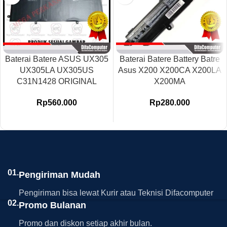
Baterai Batere ASUS UX305
Baterai Batere Battery Batre
UX305LA UX305US
Asus X200 X200CA X200LA
C31N1428 ORIGINAL
X200MA
Rp
560.000
Rp
280.000
01.
Pengiriman Mudah
Pengiriman bisa lewat Kurir atau Teknisi Difacomputer
02.
Promo Bulanan
Promo dan diskon setiap akhir bulan.