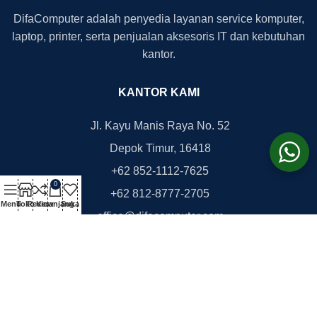
DifaComputer adalah penyedia layanan service komputer,
laptop, printer, serta penjualan aksesoris IT dan kebutuhan
kantor.
KANTOR KAMI
Jl. Kayu Manis Raya No. 52
Depok Timur, 16418
+62 852-1112-7625
0
+62 812-8777-2705
Menu
Toko
Review
Keranjang
Suka
office@difacomputer.com
Copyright © 2026
DifaComputer.com