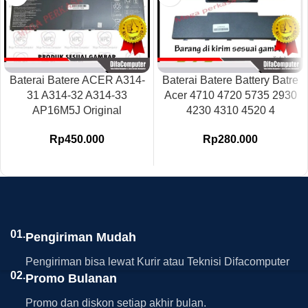
Baterai Batere ACER A314-
Baterai Batere Battery Batre
31 A314-32 A314-33
Acer 4710 4720 5735 2930
AP16M5J Original
4230 4310 4520 4
Rp
450.000
Rp
280.000
01.
Pengiriman Mudah
Pengiriman bisa lewat Kurir atau Teknisi Difacomputer
02.
Promo Bulanan
Promo dan diskon setiap akhir bulan.