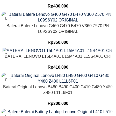
Rp
430.000
Baterai Batere Lenovo G460 G470 B470 V360 Z570 PN
L09S6Y02 ORIGINAL
Rp
350.000
BATERAI LENOVO L15L4A01 L15M4A01 L15S4A01 ORI
Rp
410.000
Baterai Original Lenovo B480 B490 G400 G410 G480 Y480
Z480 L11L6F01
Rp
300.000