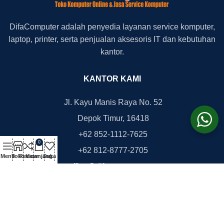
DifaComputer adalah penyedia layanan service komputer,
laptop, printer, serta penjualan aksesoris IT dan kebutuhan
kantor.
KANTOR KAMI
Jl. Kayu Manis Raya No. 52
Depok Timur, 16418
+62 852-1112-7625
0
+62 812-8777-2705
Menu
Toko
Review
Keranjang
Suka
office@difacomputer.com