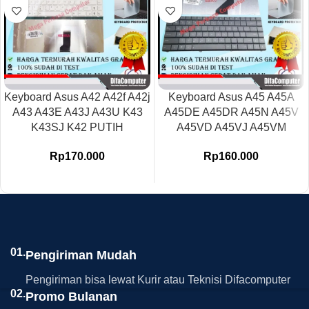
Keyboard Asus A42 A42f A42j
Keyboard Asus A45 A45A
A43 A43E A43J A43U K43
A45DE A45DR A45N A45V
K43SJ K42 PUTIH
A45VD A45VJ A45VM
Rp
170.000
Rp
160.000
01.
Pengiriman Mudah
Pengiriman bisa lewat Kurir atau Teknisi Difacomputer
02.
Promo Bulanan