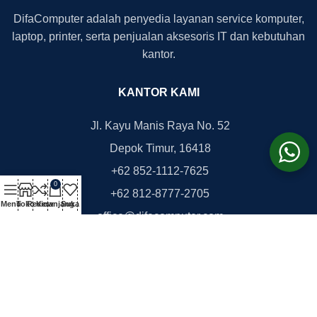
DifaComputer adalah penyedia layanan service komputer,
laptop, printer, serta penjualan aksesoris IT dan kebutuhan
kantor.
KANTOR KAMI
Jl. Kayu Manis Raya No. 52
Depok Timur, 16418
+62 852-1112-7625
0
+62 812-8777-2705
Menu
Toko
Review
Keranjang
Suka
office@difacomputer.com
Copyright © 2026
DifaComputer.com