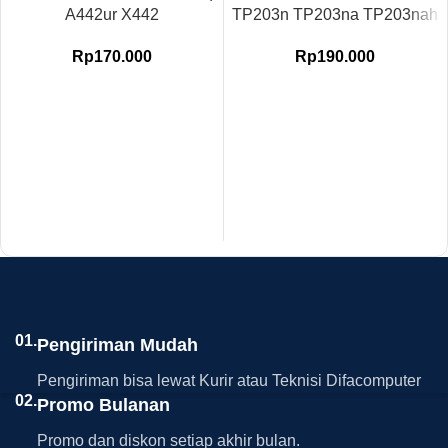
A442ur X442
TP203n TP203na TP203nah
Rp
170.000
Rp
190.000
01.
Pengiriman Mudah
Pengiriman bisa lewat Kurir atau Teknisi Difacomputer
02.
Promo Bulanan
Promo dan diskon setiap akhir bulan.