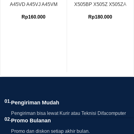
A45VD A45VJ A45VM
X505BP X505Z X505ZA
Rp
160.000
Rp
180.000
01.
Pengiriman Mudah
Pengiriman bisa lewat Kurir atau Teknisi Difacomputer
02.
Promo Bulanan
Promo dan diskon setiap akhir bulan.