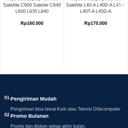
Satellite C600 Satelite C640
Satellite L40-A L40D-A L45-A
L600 L635 L640
L40T-A L45D-A
Rp
160.000
Rp
170.000
01.
Pengiriman Mudah
Pengiriman bisa lewat Kurir atau Teknisi Difacomputer
02.
Promo Bulanan
Promo dan diskon setiap akhir bulan.