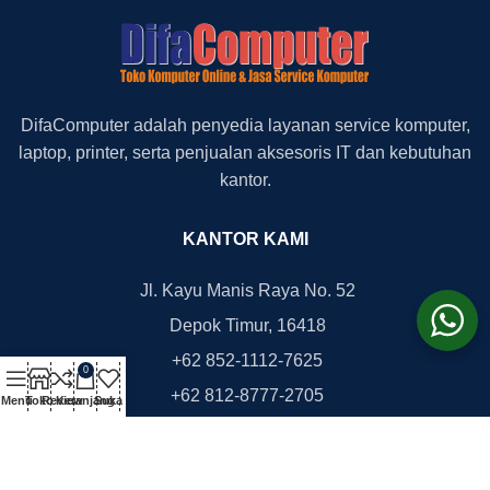
DifaComputer adalah penyedia layanan service komputer,
laptop, printer, serta penjualan aksesoris IT dan kebutuhan
kantor.
KANTOR KAMI
Jl. Kayu Manis Raya No. 52
Depok Timur, 16418
+62 852-1112-7625
0
+62 812-8777-2705
Menu
Toko
Review
Keranjang
Suka
office@difacomputer.com