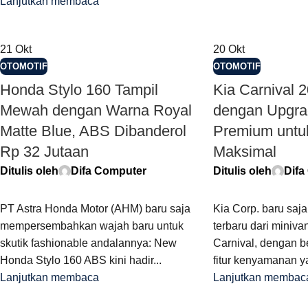
Lanjutkan membaca
21
Okt
20
Okt
OTOMOTIF
OTOMOTIF
Honda Stylo 160 Tampil
Kia Carnival 
Mewah dengan Warna Royal
dengan Upgrad
Matte Blue, ABS Dibanderol
Premium unt
Rp 32 Jutaan
Maksimal
Ditulis oleh
Difa Computer
Ditulis oleh
Difa
PT Astra Honda Motor (AHM) baru saja
Kia Corp. baru saj
mempersembahkan wajah baru untuk
terbaru dari miniva
skutik fashionable andalannya: New
Carnival, dengan b
Honda Stylo 160 ABS kini hadir...
fitur kenyamanan ya
Lanjutkan membaca
Lanjutkan membac