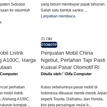
paten Sidoarjo
yang belum membayar pajak tahunan.
saan ke sejumlah
Salah satu bentuk sanksi ...
Lanjutkan membaca
a
21
Okt
OTOMOTIF
bil Listrik
Penjualan Mobil China
g A100C, Harga
Ngebut, Perlahan Tapi Pasti
utaan
Kuasai Pasar Otomotif RI
 Computer
Ditulis oleh
Difa Computer
curi perhatian
Kalau sebelumnya pasar mobil di
 mobil listrik
Indonesia dikuasai merek-merek Jepa
a, Aishang A100C.
seperti Toyota, Daihatsu, dan Honda,
rukuran kompak ...
kini peta persaingan mulai b...