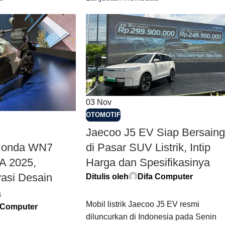
03
Nov
OTOMOTIF
Jaecoo J5 EV Siap Bersain
di Pasar SUV Listrik, Intip
 Honda WN7
Harga dan Spesifikasinya
A 2025,
asi Desain
Ditulis oleh
Difa Computer
a
Mobil listrik Jaecoo J5 EV resmi
 Computer
diluncurkan di Indonesia pada Senin