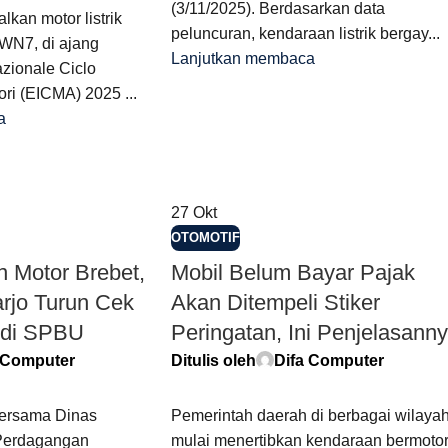
(3/11/2025). Berdasarkan data
an motor listrik
peluncuran, kendaraan listrik bergay...
WN7, di ajang
Lanjutkan membaca
azionale Ciclo
ri (EICMA) 2025 ...
a
27
Okt
OTOMOTIF
 Motor Brebet,
Mobil Belum Bayar Pajak
arjo Turun Cek
Akan Ditempeli Stiker
 di SPBU
Peringatan, Ini Penjelasann
 Computer
Ditulis oleh
Difa Computer
bersama Dinas
Pemerintah daerah di berbagai wilaya
 Perdagangan
mulai menertibkan kendaraan bermoto