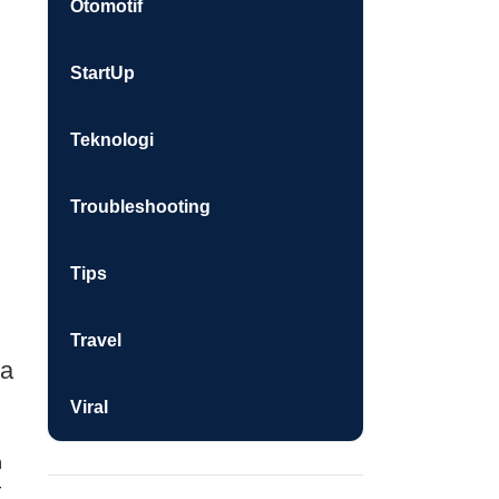
Otomotif
StartUp
Teknologi
Troubleshooting
Tips
Travel
ya
Viral
h
r