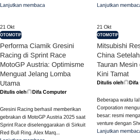
Lanjutkan membaca
Lanjutkan membac
21
Okt
21
Okt
OTOMOTIF
OTOMOTIF
Performa Ciamik Gresini
Mitsubishi Re
Racing di Sprint Race
China Setelah
MotoGP Austria: Optimisme
Tauran Mesin 
Menguat Jelang Lomba
Kini Tamat
Utama
Ditulis oleh
Difa
Ditulis oleh
Difa Computer
Beberapa waktu lal
Corporation meng
Gresini Racing berhasil memberikan
besar: resmi mengak
gebrakan di MotoGP Austria 2025 saat
venture dengan She
Sprint Race diselenggarakan di Sirkuit
Lanjutkan membac
Red Bull Ring. Alex Marq...