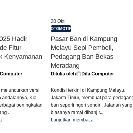
20
Okt
OTOMOTIF
2025 Hadir
Pasar Ban di Kampung
e Fitur
Melayu Sepi Pembeli,
uk Kenyamanan
Pedagang Ban Bekas
Meradang
 Computer
Ditulis oleh
Difa Computer
a meluncurkan versi
Kondisi terkini di Kampung Melayu,
n andalannya, Kia
Jakarta Timur, membuat para pedagan
erbagai peningkatan
ban seperti ngeri sendiri. Jalanan yang
ng ...
biasanya ramai dibanjir...
a
Lanjutkan membaca