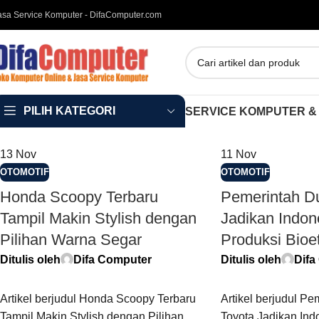
asa Service Komputer - DifaComputer.com
PILIH KATEGORI
SERVICE KOMPUTER &
13
Nov
11
Nov
OTOMOTIF
OTOMOTIF
Honda Scoopy Terbaru
Pemerintah D
Tampil Makin Stylish dengan
Jadikan Indon
Pilihan Warna Segar
Produksi Bioe
Ditulis oleh
Difa Computer
Ditulis oleh
Difa
Artikel berjudul Honda Scoopy Terbaru
Artikel berjudul P
Tampil Makin Stylish dengan Pilihan
Toyota Jadikan Ind