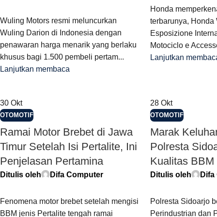
Honda memperkenalk
Wuling Motors resmi meluncurkan
terbarunya, Honda 
Wuling Darion di Indonesia dengan
Esposizione Intern
penawaran harga menarik yang berlaku
Motociclo e Accesso
khusus bagi 1.500 pembeli pertam...
Lanjutkan membac
Lanjutkan membaca
30
Okt
28
Okt
OTOMOTIF
OTOMOTIF
Ramai Motor Brebet di Jawa
Marak Keluhan
Timur Setelah Isi Pertalite, Ini
Polresta Sido
Penjelasan Pertamina
Kualitas BBM
Ditulis oleh
Difa Computer
Ditulis oleh
Difa
Fenomena motor brebet setelah mengisi
Polresta Sidoarjo 
BBM jenis Pertalite tengah ramai
Perindustrian dan