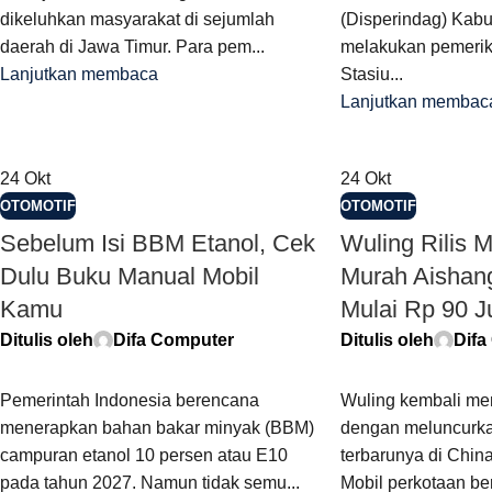
dikeluhkan masyarakat di sejumlah
(Disperindag) Kabu
daerah di Jawa Timur. Para pem...
melakukan pemerik
Lanjutkan membaca
Stasiu...
Lanjutkan membac
24
Okt
24
Okt
OTOMOTIF
OTOMOTIF
Sebelum Isi BBM Etanol, Cek
Wuling Rilis Mo
Dulu Buku Manual Mobil
Murah Aishan
Kamu
Mulai Rp 90 J
Ditulis oleh
Difa Computer
Ditulis oleh
Difa
Pemerintah Indonesia berencana
Wuling kembali men
menerapkan bahan bakar minyak (BBM)
dengan meluncurkan
campuran etanol 10 persen atau E10
terbarunya di Chin
pada tahun 2027. Namun tidak semu...
Mobil perkotaan be