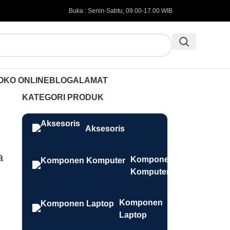
Buka : Senin-Sabtu, 09.00-17.00 WIB
OKO ONLINE
BLOG
ALAMAT
KATEGORI PRODUK
Aksesoris
a
Komponen
Komputer
Komponen
Laptop