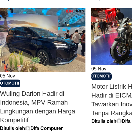
05
Nov
05
Nov
OTOMOTIF
OTOMOTIF
Motor Listrik
Wuling Darion Hadir di
Hadir di EICM
Indonesia, MPV Ramah
Tawarkan Inov
Lingkungan dengan Harga
Tanpa Rangk
Kompetitif
Ditulis oleh
Difa
Ditulis oleh
Difa Computer