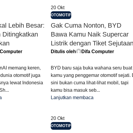
20
Okt
OTOMOTIF
al Lebih Besar:
Gak Cuma Nonton, BYD
Ditingkatkan
Bawa Kamu Naik Supercar
ikan
Listrik dengan Tiket Sejutaa
 Computer
Ditulis oleh
Difa Computer
nAI memang keren,
BYD baru saja buka wahana seru buat
 dunia otomotif juga
kamu yang penggemar otomotif sejati. 
nya lewat Indonesia
sini bukan cuma lihat-lihat mobil, tapi
Sh...
kamu bisa masuk seb...
a
Lanjutkan membaca
20
Okt
OTOMOTIF