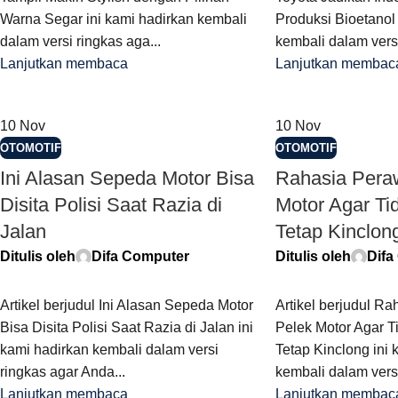
Warna Segar ini kami hadirkan kembali
Produksi Bioetanol 
dalam versi ringkas aga...
kembali dalam versi
Lanjutkan membaca
Lanjutkan membac
10
Nov
10
Nov
OTOMOTIF
OTOMOTIF
Ini Alasan Sepeda Motor Bisa
Rahasia Pera
Disita Polisi Saat Razia di
Motor Agar T
Jalan
Tetap Kinclon
Ditulis oleh
Difa Computer
Ditulis oleh
Difa
Artikel berjudul Ini Alasan Sepeda Motor
Artikel berjudul R
Bisa Disita Polisi Saat Razia di Jalan ini
Pelek Motor Agar 
kami hadirkan kembali dalam versi
Tetap Kinclong ini 
ringkas agar Anda...
kembali dalam versi
Lanjutkan membaca
Lanjutkan membac