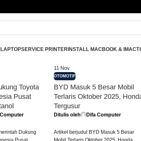
 LAPTOP
SERVICE PRINTER
INSTALL MACBOOK & IMAC
T
11
Nov
OTOMOTIF
ukung Toyota
BYD Masuk 5 Besar Mobil
esia Pusat
Terlaris Oktober 2025, Hond
tanol
Tergusur
 Computer
Ditulis oleh
Difa Computer
emerintah Dukung
Artikel berjudul BYD Masuk 5 Besar
onesia Pusat
Mobil Terlaris Oktober 2025, Honda