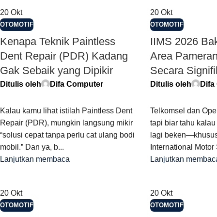
20
Okt
20
Okt
OTOMOTIF
OTOMOTIF
Kenapa Teknik Paintless
IIMS 2026 Bak
Dent Repair (PDR) Kadang
Area Pameran 
Gak Sebaik yang Dipikir
Secara Signif
Ditulis oleh
Difa Computer
Ditulis oleh
Difa
Kalau kamu lihat istilah Paintless Dent
Telkomsel dan Ope
Repair (PDR), mungkin langsung mikir
tapi biar tahu kalau
“solusi cepat tanpa perlu cat ulang bodi
lagi beken—khusus
mobil.” Dan ya, b...
International Motor 
Lanjutkan membaca
Lanjutkan membac
20
Okt
20
Okt
OTOMOTIF
OTOMOTIF