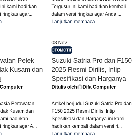
ini kami hadirkan
Tergusur ini kami hadirkan kembali
 ringkas agar...
dalam versi ringkas agar Anda ...
a
Lanjutkan membaca
08
Nov
OTOMOTIF
watan Pelek
Suzuki Satria Pro dan F150
idak Kusam dan
2025 Resmi Dirilis, Intip
g
Spesifikasi dan Harganya
 Computer
Ditulis oleh
Difa Computer
ahasia Perawatan
Artikel berjudul Suzuki Satria Pro dan
Tidak Kusam dan
F150 2025 Resmi Dirilis, Intip
kami hadirkan
Spesifikasi dan Harganya ini kami
 ringkas agar A...
hadirkan kembali dalam versi ri...
a
Lanjutkan membaca