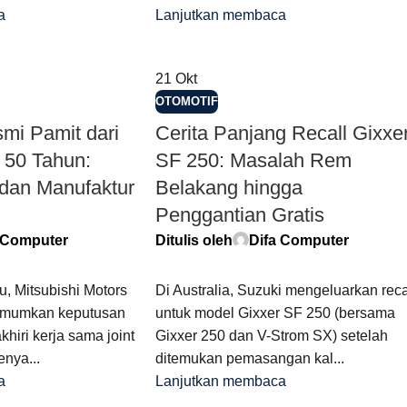
a
Lanjutkan membaca
21
Okt
OTOMOTIF
smi Pamit dari
Cerita Panjang Recall Gixxe
 50 Tahun:
SF 250: Masalah Rem
dan Manufaktur
Belakang hingga
Penggantian Gratis
 Computer
Ditulis oleh
Difa Computer
u, Mitsubishi Motors
Di Australia, Suzuki mengeluarkan reca
umumkan keputusan
untuk model Gixxer SF 250 (bersama
hiri kerja sama joint
Gixxer 250 dan V-Strom SX) setelah
nya...
ditemukan pemasangan kal...
a
Lanjutkan membaca