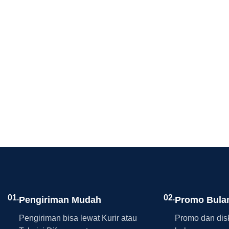
01.
02.
Pengiriman Mudah
Promo Bula
Pengiriman bisa lewat Kurir atau
Promo dan disk