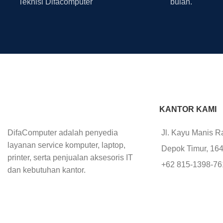
Teknisi Difacomputer
bulan.
KANTOR KAMI
DifaComputer adalah penyedia
Jl. Kayu Manis R
layanan service komputer, laptop,
Depok Timur, 16
printer, serta penjualan aksesoris IT
+62 815-1398-7
dan kebutuhan kantor.
+62 852-1112-76
+62 812-8777-2
office@difacomp