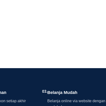
03.
nan
Belanja Mudah
on setiap akhir
Belanja online via website dengan