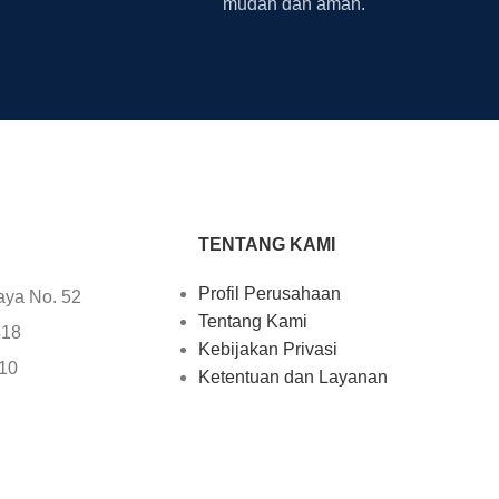
mudah dan aman.
TENTANG KAMI
Profil Perusahaan
aya No. 52
Tentang Kami
418
Kebijakan Privasi
610
Ketentuan dan Layanan
25
Kontak Kami
705
uter.com