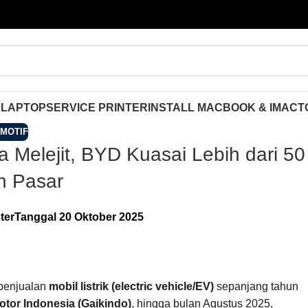
 LAPTOP
SERVICE PRINTER
INSTALL MACBOOK & IMAC
T
MOTIF
ia Melejit, BYD Kuasai Lebih dari 50
n Pasar
ter
Tanggal 20 Oktober 2025
 penjualan
mobil listrik (electric vehicle/EV)
sepanjang tahun
tor Indonesia (Gaikindo)
, hingga bulan Agustus 2025,