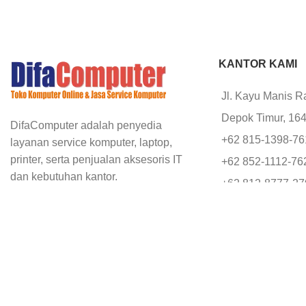
KANTOR KAMI
Jl. Kayu Manis R
Depok Timur, 16
DifaComputer adalah penyedia
+62 815-1398-7
layanan service komputer, laptop,
printer, serta penjualan aksesoris IT
+62 852-1112-76
dan kebutuhan kantor.
+62 812-8777-2
office@difacomp