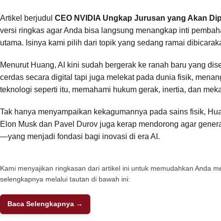
Artikel berjudul
CEO NVIDIA Ungkap Jurusan yang Akan Dipil
versi ringkas agar Anda bisa langsung menangkap inti pemba
utama. Isinya kami pilih dari topik yang sedang ramai dibicara
Menurut Huang, AI kini sudah bergerak ke ranah baru yang di
cerdas secara digital tapi juga melekat pada dunia fisik, me
teknologi seperti itu, memahami hukum gerak, inertia, dan meka
Tak hanya menyampaikan kekagumannya pada sains fisik, Huang
Elon Musk dan Pavel Durov juga kerap mendorong agar genera
—yang menjadi fondasi bagi inovasi di era AI.
Kami menyajikan ringkasan dari artikel ini untuk memudahkan Anda
selengkapnya melalui tautan di bawah ini:
Baca Selengkapnya →