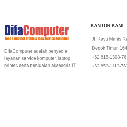
KANTOR KAMI
Jl. Kayu Manis R
Depok Timur, 16
DifaComputer adalah penyedia
+62 815-1398-7
layanan service komputer, laptop,
printer, serta penjualan aksesoris IT
+62 852-1112-76
dan kebutuhan kantor.
+62 812-8777-2
office@difacomp