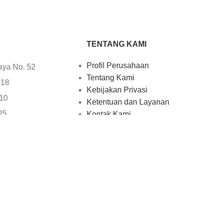
TENTANG KAMI
Profil Perusahaan
aya No. 52
Tentang Kami
418
Kebijakan Privasi
610
Ketentuan dan Layanan
25
Kontak Kami
705
uter.com