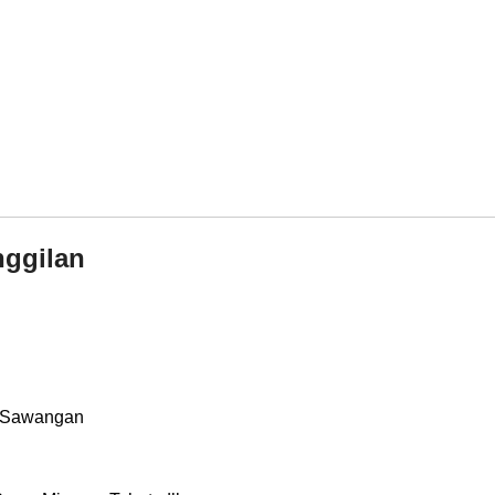
nggilan
s, Sawangan