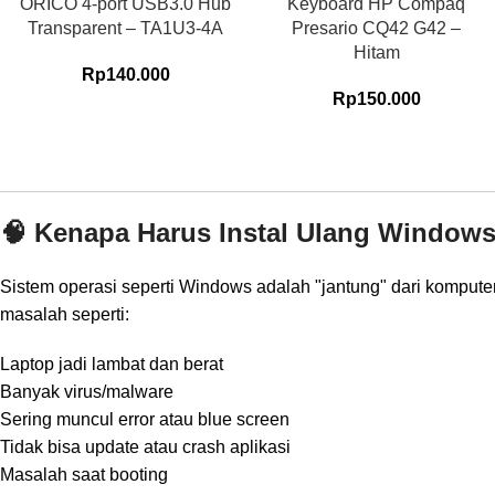
ORICO 4-port USB3.0 Hub
Keyboard HP Compaq
Transparent – TA1U3-4A
Presario CQ42 G42 –
Hitam
Rp
140.000
Rp
150.000
🧠 Kenapa Harus Instal Ulang Window
Sistem operasi seperti Windows adalah "jantung" dari komputer
masalah seperti:
Laptop jadi lambat dan berat
Banyak virus/malware
Sering muncul error atau blue screen
Tidak bisa update atau crash aplikasi
Masalah saat booting