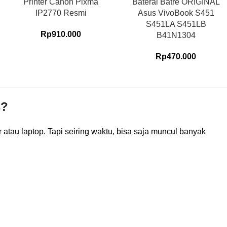
Printer Canon Pixma
Baterai Batre ORIGINAL
IP2770 Resmi
Asus VivoBook S451
S451LA S451LB
Rp
910.000
B41N1304
Rp
470.000
s?
 atau laptop. Tapi seiring waktu, bisa saja muncul banyak