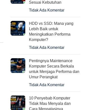
Deepcool CK11509 – Fan
Tenda Wireless N300 Easy
Sesuai Kebutuhan
Intel Processor Cooler
Setup Router (N301)
Tidak Ada Komentar
Rp
80.000
Rp
250.000
HDD vs SSD: Mana yang
Lebih Baik untuk
Meningkatkan Performa
Komputer?
Tidak Ada Komentar
Pentingnya Maintenance
Komputer Secara Berkala
untuk Menjaga Performa dan
Umur Perangkat
Tidak Ada Komentar
10 Penyebab Komputer
Tidak Mau Menyala dan
Cara Mengatasinya