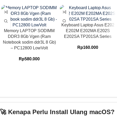
Keyboard Laptop Asus E202
Memory LAPTOP SODIMM
E202M E202MA E202S
DDR3 8Gb Vgen (Ram
E202SA TP201SA Series
Notebook sodim ddr3L 8 Gb)
Rp
160.000
– PC12800 LowVolt
Rp
580.000
🚀 Kenapa Perlu Install Ulang macOS?