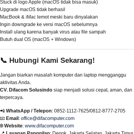
Stuck di logo Apple (macOS tidak bisa masuk)
Upgrade macOS tidak berhasil
MacBook & iMac lemot meski baru dinyalakan
Ingin downgrade ke versi macOS sebelumnya
Install ulang karena banyak virus atau file sampah
Butuh dual OS (macOS + Windows)
📞 Hubungi Kami Sekarang!
Jangan biarkan masalah komputer dan laptop mengganggu
aktivitas Anda.
CV. Difacom Solusindo
siap menjadi solusi cepat, aman, dan
terpercaya.
📲
WhatsApp / Telepon
: 0852-1112-7625/0812-8777-2705
📧
Email
:
office@difacomputer.com
🌐
Website
:
www.difacomputer.com
📍
Layanan Panggilan
: Depok, Jakarta Selatan, Jakarta Timur