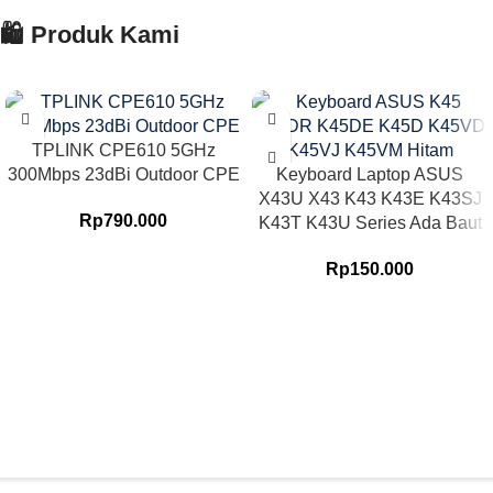
🛍️ Produk Kami
TPLINK CPE610 5GHz
300Mbps 23dBi Outdoor CPE
Keyboard Laptop ASUS
X43U X43 K43 K43E K43SJ
Rp
790.000
K43T K43U Series Ada Baut
Rp
150.000