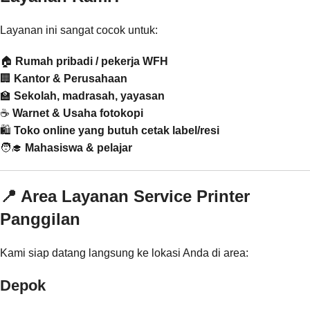
Layanan ini sangat cocok untuk:
🏠
Rumah pribadi / pekerja WFH
🏢
Kantor & Perusahaan
🏫
Sekolah, madrasah, yayasan
☕
Warnet & Usaha fotokopi
🛍️
Toko online yang butuh cetak label/resi
🧑‍🎓
Mahasiswa & pelajar
📍 Area Layanan Service Printer
Panggilan
Kami siap datang langsung ke lokasi Anda di area:
Depok