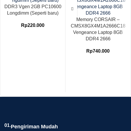
DDR3 Vgen 2GB PC10600
Longdimm (Seperti baru)
Memory CORSAIR –
Rp
220.000
CMSX8GX4M1A2666C18
Vengeance Laptop 8GB
DDR4 2666
Rp
740.000
01.
Pengiriman Mudah