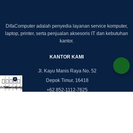
DifaComputer adalah penyedia layanan service komputer,
laptop, printer, serta penjualan aksesoris IT dan kebutuhan
kantor.
KANTOR KAMI
Jl. Kayu Manis Raya No. 52
0
Depok Timur, 16418
Menu
Toko
Review
Keranjang
Suka
+62 852-1112-7625
+62 812-8777-2705
office@difacomputer.com