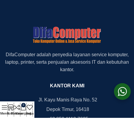
DifaComputer adalah penyedia layanan service komputer,
laptop, printer, serta penjualan aksesoris IT dan kebutuhan
kantor.
KANTOR KAMI
Jl. Kayu Manis Raya No. 52
0
Depok Timur, 16418
Menu
Toko
Review
Keranjang
Suka
+62 852-1112-7625
+62 812-8777-2705