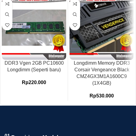
DDR3 Vgen 2GB PC10600
Longdimm Memory DDR3
Longdimm (Seperti baru)
Corsair Vengeance Black
CMZ4GX3M1A1600C9
Rp
220.000
(1X4GB)
Rp
530.000
01.