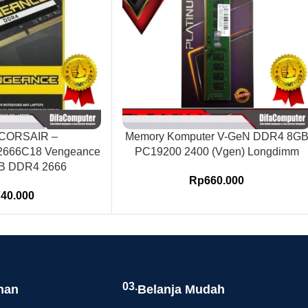
 CORSAIR –
Memory Komputer V-GeN DDR4 8G
666C18 Vengeance
PC19200 2400 (Vgen) Longdimm
GB DDR4 2666
Rp
660.000
740.000
03.
nan
Belanja Mudah