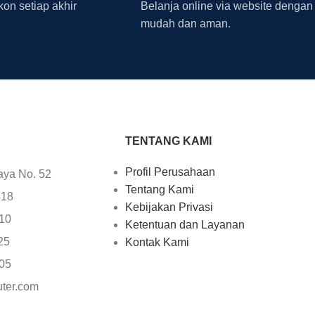
on setiap akhir
Belanja online via website dengan
mudah dan aman.
TENTANG KAMI
Profil Perusahaan
aya No. 52
Tentang Kami
418
Kebijakan Privasi
610
Ketentuan dan Layanan
25
Kontak Kami
705
uter.com