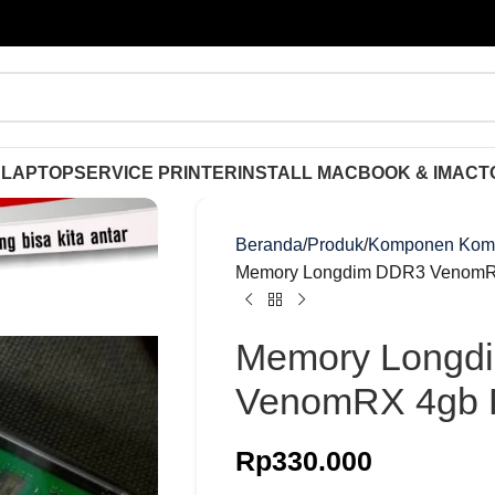
 LAPTOP
SERVICE PRINTER
INSTALL MACBOOK & IMAC
T
Beranda
Produk
Komponen Kom
Memory Longdim DDR3 VenomR
Memory Longd
VenomRX 4gb 
Rp
330.000