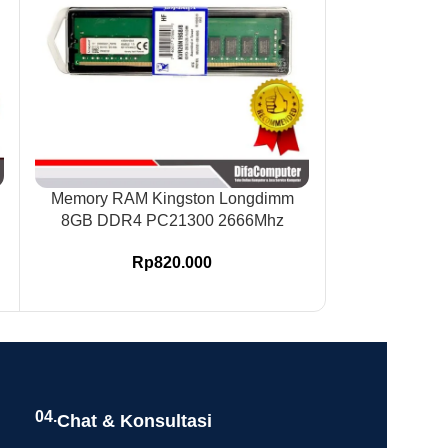
B
Memory RAM Kingston Longdimm
Memory Ra
8GB DDR4 PC21300 2666Mhz
Platinum 
Rp
820.000
R
04.
Chat & Konsultasi