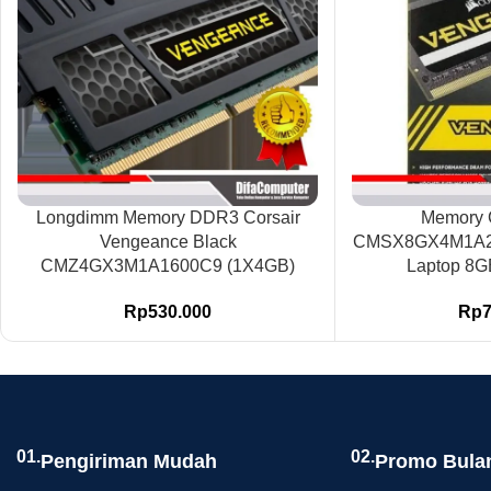
Longdimm Memory DDR3 Corsair
Memory
Vengeance Black
CMSX8GX4M1A2
CMZ4GX3M1A1600C9 (1X4GB)
Laptop 8
Rp
530.000
Rp
01.
02.
Pengiriman Mudah
Promo Bula