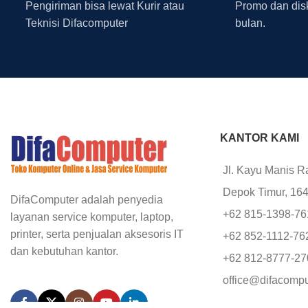
Pengiriman bisa lewat Kurir atau
Promo dan disk
Teknisi Difacomputer
bulan.
KANTOR KAMI
Jl. Kayu Manis R
Depok Timur, 16
DifaComputer adalah penyedia
+62 815-1398-7
layanan service komputer, laptop,
printer, serta penjualan aksesoris IT
+62 852-1112-76
dan kebutuhan kantor.
+62 812-8777-2
office@difacomp