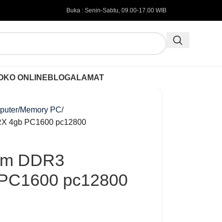
Buka : Senin-Sabtu, 09.00-17.00 WIB
OKO ONLINE
BLOG
ALAMAT
puter
Memory PC
X 4gb PC1600 pc12800
im DDR3
PC1600 pc12800