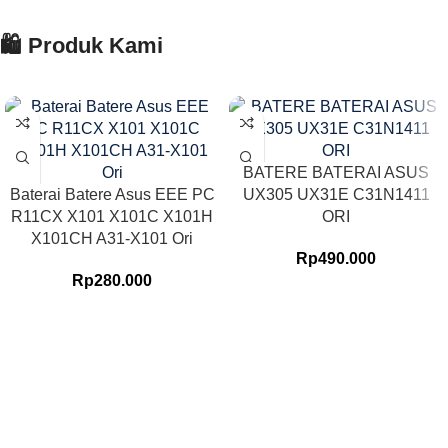
🛍️ Produk Kami
BATERE BATERAI ASUS
Baterai Batere Asus EEE PC
UX305 UX31E C31N1411
R11CX X101 X101C X101H
ORI
X101CH A31-X101 Ori
Rp
490.000
Rp
280.000