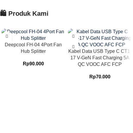
🛍️ Produk Kami
Deepcool FH-04 4Port Fan
Hub Splitter
Kabel Data USB Type C CT1-
17 V-GeN Fast Charging 5A
Rp
90.000
QC VOOC AFC FCP
Rp
70.000