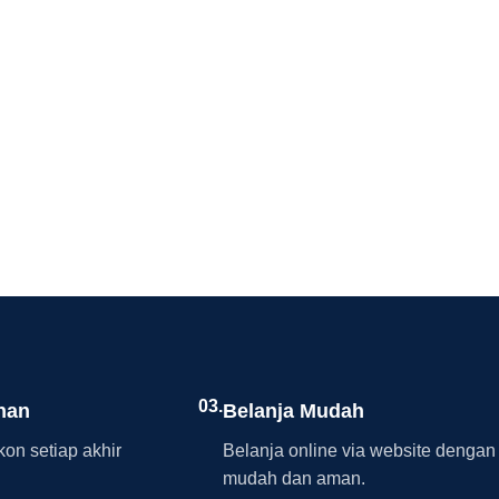
03.
nan
Belanja Mudah
on setiap akhir
Belanja online via website dengan
mudah dan aman.