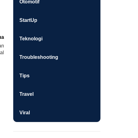
Otomotif
StartUp
ua
Teknologi
an
al
Troubleshooting
Tips
Travel
Viral