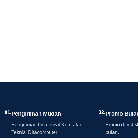
01.
02.
Pengiriman Mudah
Promo Bula
Pengiriman bisa lewat Kurir atau
Promo dan disk
Teknisi Difacomputer
bulan.