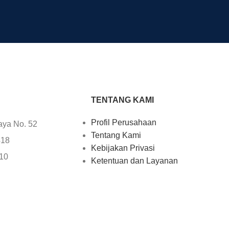
TENTANG KAMI
Profil Perusahaan
aya No. 52
Tentang Kami
418
Kebijakan Privasi
610
Ketentuan dan Layanan
25
Kontak Kami
705
uter.com