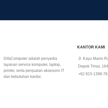
KANTOR KAMI
DifaComputer adalah penyedia
Jl. Kayu Manis R
layanan service komputer, laptop,
Depok Timur, 16
printer, serta penjualan aksesoris IT
+62 815-1398-7
dan kebutuhan kantor.
+62 852-1112-76
+62 812-8777-2
office@difacomp