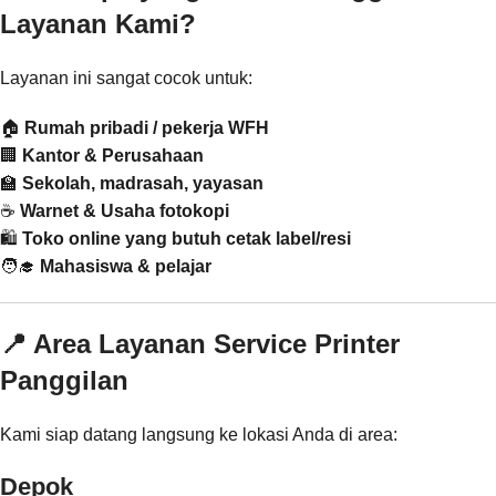
Layanan Kami?
Layanan ini sangat cocok untuk:
🏠
Rumah pribadi / pekerja WFH
🏢
Kantor & Perusahaan
🏫
Sekolah, madrasah, yayasan
☕
Warnet & Usaha fotokopi
🛍️
Toko online yang butuh cetak label/resi
🧑‍🎓
Mahasiswa & pelajar
📍 Area Layanan Service Printer
Panggilan
Kami siap datang langsung ke lokasi Anda di area:
Depok