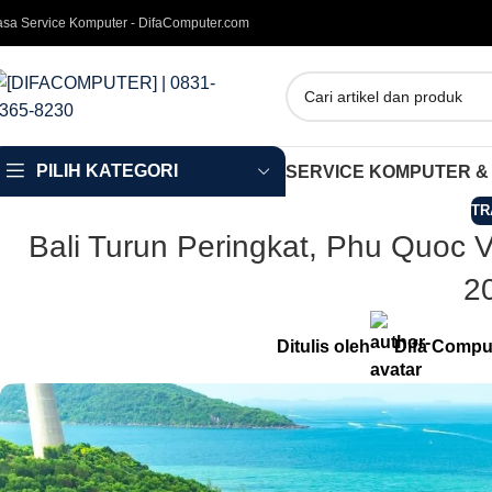
asa Service Komputer - DifaComputer.com
PILIH KATEGORI
SERVICE KOMPUTER &
TR
Bali Turun Peringkat, Phu Quoc V
2
Ditulis oleh
Difa Compu