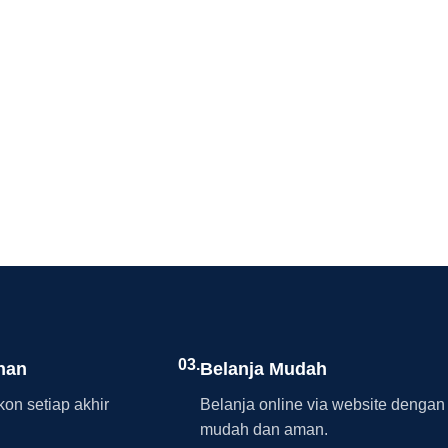
03.
nan
Belanja Mudah
on setiap akhir
Belanja online via website dengan
mudah dan aman.