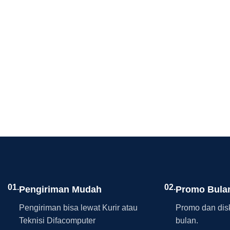
01.
02.
Pengiriman Mudah
Promo Bula
Pengiriman bisa lewat Kurir atau
Promo dan disk
Teknisi Difacomputer
bulan.