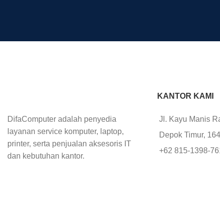
KANTOR KAMI
DifaComputer adalah penyedia
Jl. Kayu Manis R
layanan service komputer, laptop,
Depok Timur, 16
printer, serta penjualan aksesoris IT
+62 815-1398-7
dan kebutuhan kantor.
+62 852-1112-76
+62 812-8777-2
office@difacomp