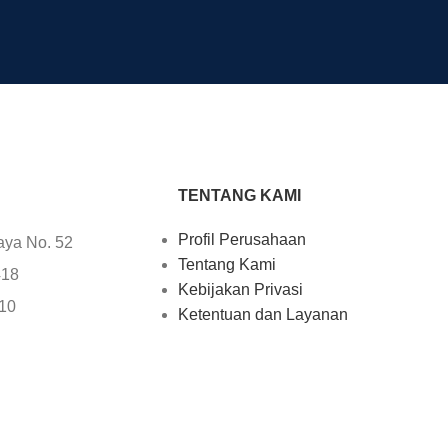
TENTANG KAMI
Profil Perusahaan
aya No. 52
Tentang Kami
418
Kebijakan Privasi
610
Ketentuan dan Layanan
25
Kontak Kami
705
uter.com