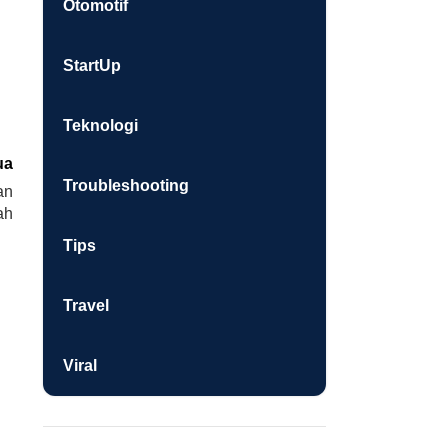
Otomotif
StartUp
Teknologi
ua
Troubleshooting
an
ah
Tips
Travel
Viral