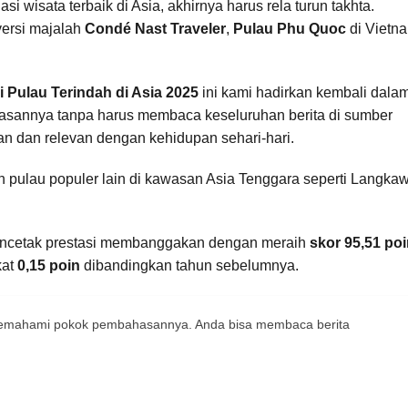
i wisata terbaik di Asia, akhirnya harus rela turun takhta.
ersi majalah
Condé Nast Traveler
,
Pulau Phu Quoc
di Vietn
 Pulau Terindah di Asia 2025
ini kami hadirkan kembali dala
hasannya tanpa harus membaca keseluruhan berita di sumber
kan dan relevan dengan kehidupan sehari-hari.
lah pulau populer lain di kawasan Asia Tenggara seperti Langkaw
 mencetak prestasi membanggakan dengan meraih
skor 95,51 po
kat
0,15 poin
dibandingkan tahun sebelumnya.
 memahami pokok pembahasannya. Anda bisa membaca berita