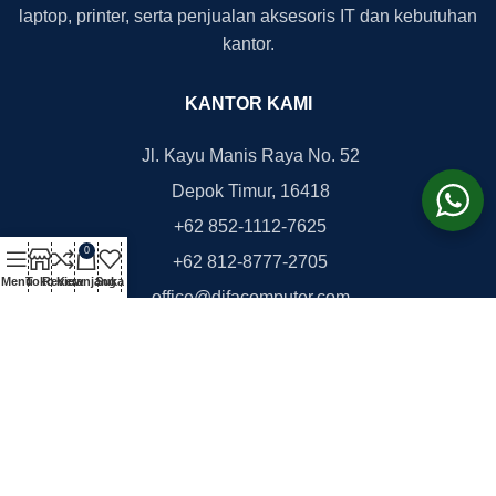
laptop, printer, serta penjualan aksesoris IT dan kebutuhan
kantor.
KANTOR KAMI
Jl. Kayu Manis Raya No. 52
Depok Timur, 16418
+62 852-1112-7625
0
+62 812-8777-2705
Menu
Toko
Review
Keranjang
Suka
office@difacomputer.com
Copyright © 2026
DifaComputer.com