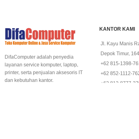
KANTOR KAMI
Jl. Kayu Manis R
Depok Timur, 16
DifaComputer adalah penyedia
+62 815-1398-7
layanan service komputer, laptop,
printer, serta penjualan aksesoris IT
+62 852-1112-76
dan kebutuhan kantor.
+62 812-8777-2
office@difacomp