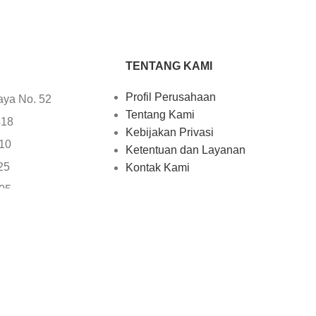
TENTANG KAMI
Profil Perusahaan
aya No. 52
Tentang Kami
418
Kebijakan Privasi
610
Ketentuan dan Layanan
25
Kontak Kami
705
uter.com