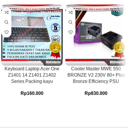
Keyboard Laptop Acer One
Cooler Master MWE 550
Z1401 14 Z1401 Z1402
BRONZE V2 230V 80+ Plus
Series Packing kayu
Bronze Efficiency PSU
Rp
160.000
Rp
830.000