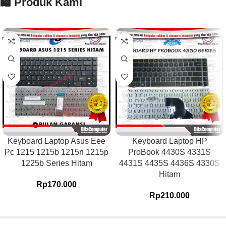
🛍️ Produk Kami
Keyboard Laptop Asus Eee
Keyboard Laptop HP
Pc 1215 1215b 1215n 1215p
ProBook 4430S 4331S
1225b Series Hitam
4431S 4435S 4436S 4330S
Hitam
Rp
170.000
Rp
210.000