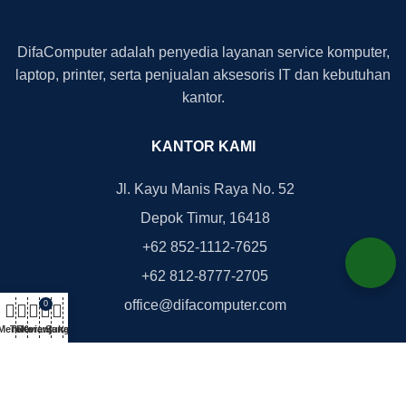
DifaComputer adalah penyedia layanan service komputer,
laptop, printer, serta penjualan aksesoris IT dan kebutuhan
kantor.
KANTOR KAMI
Jl. Kayu Manis Raya No. 52
Depok Timur, 16418
+62 852-1112-7625
+62 812-8777-2705
office@difacomputer.com
0
Menu
Toko
Review
Keranjang
Suka