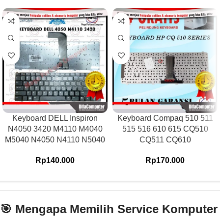
Keyboard DELL Inspiron
Keyboard Compaq 510 511
N4050 3420 M4110 M4040
515 516 610 615 CQ510
M5040 N4050 N4110 N5040
CQ511 CQ610
Rp
140.000
Rp
170.000
🎯 Mengapa Memilih Service Komputer