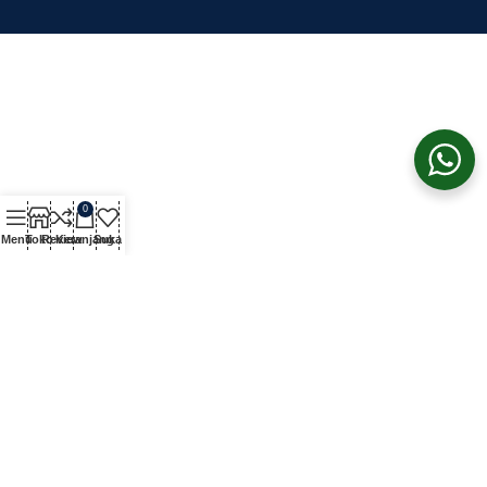
0
Menu
Toko
Review
Keranjang
Suka