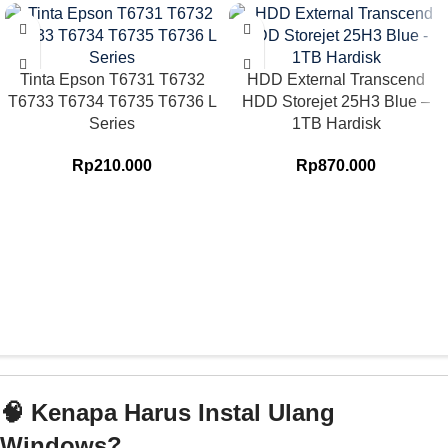
Tinta Epson T6731 T6732
HDD External Transcend
T6733 T6734 T6735 T6736 L
HDD Storejet 25H3 Blue –
Series
1TB Hardisk
Rp
210.000
Rp
870.000
🧠 Kenapa Harus Instal Ulang
Windows?