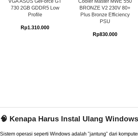
VGA ASUS GeForce GT
Cooler Master MWE 550
730 2GB GDDR5 Low
BRONZE V2 230V 80+
Profile
Plus Bronze Efficiency
PSU
Rp
1.310.000
Rp
830.000
🧠 Kenapa Harus Instal Ulang Window
Sistem operasi seperti Windows adalah "jantung" dari komputer