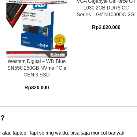
VGA Gigabyte GeForce GT
1030 2GB DDR5 OC
Series – GV-N1030OC-2GI
Rp
2.020.000
Western Digital – WD Blue
SN550 250GB NVme PCIe
GEN 3 SSD
Rp
820.000
s?
 atau laptop. Tapi seiring waktu, bisa saja muncul banyak