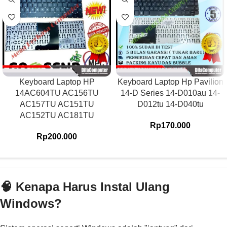
Keyboard Laptop HP
Keyboard Laptop Hp Pavilion
14AC604TU AC156TU
14-D Series 14-D010au 14-
AC157TU AC151TU
D012tu 14-D040tu
AC152TU AC181TU
Rp
170.000
Rp
200.000
🧠 Kenapa Harus Instal Ulang
Windows?