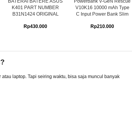
BATERAI BATERE ASUS
Powerbank V-GeN Rescue
K401 PART NUMBER
V10K16 10000 mAh Type
B31N1424 ORIGINAL
C Input Power Bank Slim
Rp
430.000
Rp
210.000
s?
 atau laptop. Tapi seiring waktu, bisa saja muncul banyak