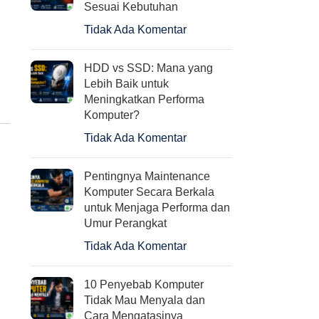
Keyboard Laptop DELL
Gigabyte Intel Motherboar
Sesuai Kebutuhan
Inspiron 14V 14R N4010
B460M DS3H
Tidak Ada Komentar
N4020 N4030 N5030
Rp
1.650.000
M5030
HDD vs SSD: Mana yang
Rp
150.000
Lebih Baik untuk
Meningkatkan Performa
Komputer?
Tidak Ada Komentar
Pentingnya Maintenance
Komputer Secara Berkala
untuk Menjaga Performa dan
Umur Perangkat
Tidak Ada Komentar
10 Penyebab Komputer
Tidak Mau Menyala dan
Cara Mengatasinya