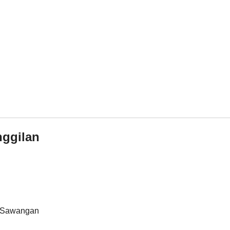
nggilan
s, Sawangan