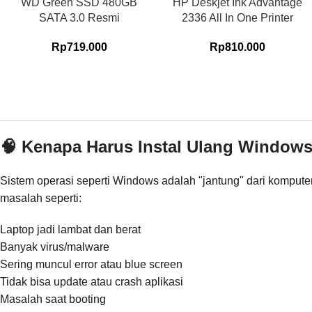
WD Green SSD 480GB
HP Deskjet Ink Advantage
SATA 3.0 Resmi
2336 All In One Printer
Rp
719.000
Rp
810.000
🧠 Kenapa Harus Instal Ulang Window
Sistem operasi seperti Windows adalah "jantung" dari komputer
masalah seperti:
Laptop jadi lambat dan berat
Banyak virus/malware
Sering muncul error atau blue screen
Tidak bisa update atau crash aplikasi
Masalah saat booting