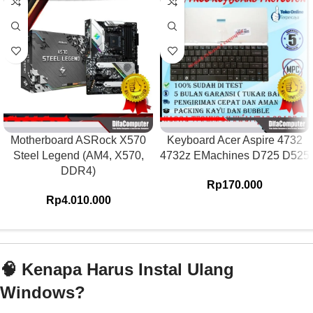
Motherboard ASRock X570
Keyboard Acer Aspire 4732
Steel Legend (AM4, X570,
4732z EMachines D725 D525
DDR4)
Rp
170.000
Rp
4.010.000
🧠 Kenapa Harus Instal Ulang
Windows?