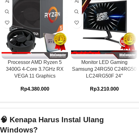
Processor AMD Ryzen 5
Monitor LED Gaming
3400G 4-Core 3.7GHz RX
Samsung 24RG50 C24RG50
VEGA 11 Graphics
LC24RG50F 24″
Rp
4.380.000
Rp
3.210.000
🧠 Kenapa Harus Instal Ulang
Windows?