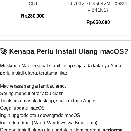
ORI
GL703VD FX503VM FX63VD
– B41N17
Rp
280.000
Rp
650.000
🚀 Kenapa Perlu Install Ulang macOS?
Meskipun Mac terkenal stabil, tetap saja ada kalanya Anda
perlu install ulang, terutama jika:
Mac terasa sangat lambat/lemot
Sering muncul error atau crash
Tidak bisa masuk desktop, stuck di logo Apple
Gagal update macOS
Ingin upgrade atau downgrade macOS
Ingin dual boot (Mac + Windows via Bootcamp)
Dengan install ulang atau update sistem operasi,
performa