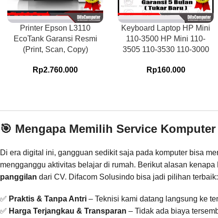
Printer Epson L3110
Keyboard Laptop HP Mini
EcoTank Garansi Resmi
110-3500 HP Mini 110-
(Print, Scan, Copy)
3505 110-3530 110-3000
Rp
2.760.000
Rp
160.000
🎯 Mengapa Memilih Service Komputer
Di era digital ini, gangguan sedikit saja pada komputer bisa 
mengganggu aktivitas belajar di rumah. Berikut alasan kenapa
panggilan
dari CV. Difacom Solusindo bisa jadi pilihan terbaik:
✅
Praktis & Tanpa Antri
– Teknisi kami datang langsung ke t
✅
Harga Terjangkau & Transparan
– Tidak ada biaya tersem