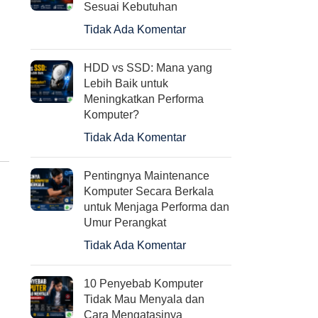
Sesuai Kebutuhan
Tidak Ada Komentar
CANON CARTRIDGE
Deepcool GAMMAX L120
CL57 COLOR TINTA CL 57
V2 LIQUID ANTI-LEAK
HDD vs SSD: Mana yang
WARNA ORIGINAL
LIQUID COOLER 120MM
Lebih Baik untuk
RADIATOR
Meningkatkan Performa
Rp
330.000
Komputer?
Rp
770.000
Tidak Ada Komentar
Pentingnya Maintenance
Komputer Secara Berkala
untuk Menjaga Performa dan
Umur Perangkat
Tidak Ada Komentar
10 Penyebab Komputer
Tidak Mau Menyala dan
Cara Mengatasinya