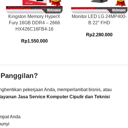
Kingston Memory HyperX
Monitor LED LG 24MP400-
Fury 16GB DDR4 – 2666
B 22″ FHD
HX426C16FB4-16
Rp
2.280.000
Rp
1.550.000
 Panggilan?
menghentikan pekerjaan Anda, memperlambat bisnis, atau
layanan Jasa Service Komputer Cipulir dan Teknisi
empat Anda
bunyi