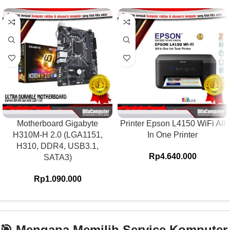
Motherboard Gigabyte
Printer Epson L4150 WiFi All
H310M-H 2.0 (LGA1151,
In One Printer
H310, DDR4, USB3.1,
Rp
4.640.000
SATA3)
Rp
1.090.000
🎯 Mengapa Memilih Service Komputer