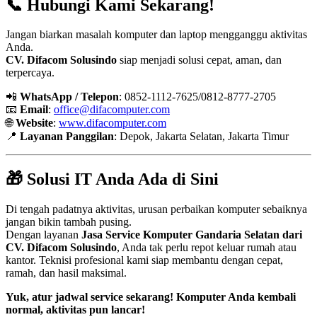
📞 Hubungi Kami Sekarang!
Jangan biarkan masalah komputer dan laptop mengganggu aktivitas
Anda.
CV. Difacom Solusindo
siap menjadi solusi cepat, aman, dan
terpercaya.
📲
WhatsApp / Telepon
: 0852-1112-7625/0812-8777-2705
📧
Email
:
office@difacomputer.com
🌐
Website
:
www.difacomputer.com
📍
Layanan Panggilan
: Depok, Jakarta Selatan, Jakarta Timur
🎁 Solusi IT Anda Ada di Sini
Di tengah padatnya aktivitas, urusan perbaikan komputer sebaiknya
jangan bikin tambah pusing.
Dengan layanan
Jasa Service Komputer Gandaria Selatan dari
CV. Difacom Solusindo
, Anda tak perlu repot keluar rumah atau
kantor. Teknisi profesional kami siap membantu dengan cepat,
ramah, dan hasil maksimal.
Yuk, atur jadwal service sekarang! Komputer Anda kembali
normal, aktivitas pun lancar!