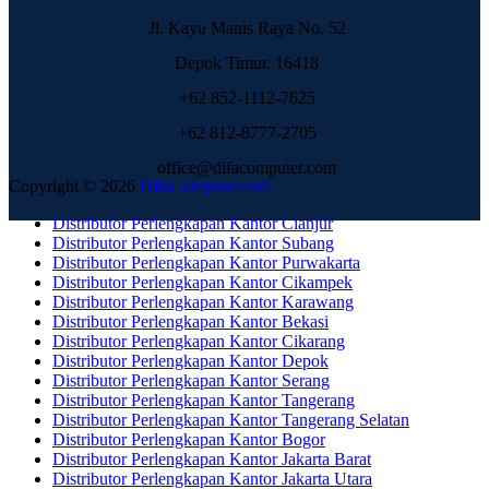
Jl. Kayu Manis Raya No. 52
Depok Timur, 16418
+62 852-1112-7625
+62 812-8777-2705
office@difacomputer.com
Copyright © 2026
DifaComputer.com
Distributor Perlengkapan Kantor Cianjur
Distributor Perlengkapan Kantor Subang
Distributor Perlengkapan Kantor Purwakarta
Distributor Perlengkapan Kantor Cikampek
Distributor Perlengkapan Kantor Karawang
Distributor Perlengkapan Kantor Bekasi
Distributor Perlengkapan Kantor Cikarang
Distributor Perlengkapan Kantor Depok
Distributor Perlengkapan Kantor Serang
Distributor Perlengkapan Kantor Tangerang
Distributor Perlengkapan Kantor Tangerang Selatan
Distributor Perlengkapan Kantor Bogor
Distributor Perlengkapan Kantor Jakarta Barat
Distributor Perlengkapan Kantor Jakarta Utara