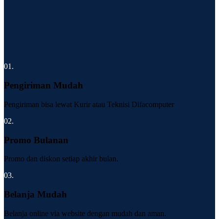
01.
Pengiriman Mudah
Pengiriman bisa lewat Kurir atau Teknisi Difacomputer
02.
Promo Bulanan
Promo dan diskon setiap akhir bulan.
03.
Belanja Mudah
Belanja online via website dengan mudah dan aman.