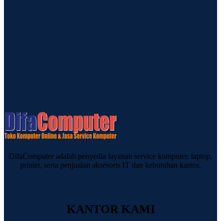
DifaComputer adalah penyedia layanan service komputer, laptop,
printer, serta penjualan aksesoris IT dan kebutuhan kantor.
KANTOR KAMI