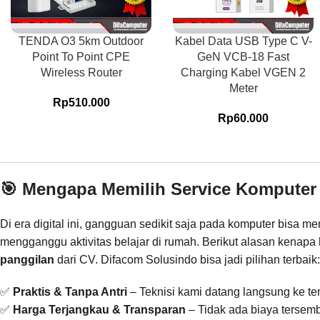
TENDA O3 5km Outdoor
Kabel Data USB Type C V-
Point To Point CPE
GeN VCB-18 Fast
Wireless Router
Charging Kabel VGEN 2
Meter
Rp
510.000
Rp
60.000
🎯 Mengapa Memilih Service Komputer
Di era digital ini, gangguan sedikit saja pada komputer bisa 
mengganggu aktivitas belajar di rumah. Berikut alasan kenapa
panggilan
dari CV. Difacom Solusindo bisa jadi pilihan terbaik:
✅
Praktis & Tanpa Antri
– Teknisi kami datang langsung ke t
✅
Harga Terjangkau & Transparan
– Tidak ada biaya tersem