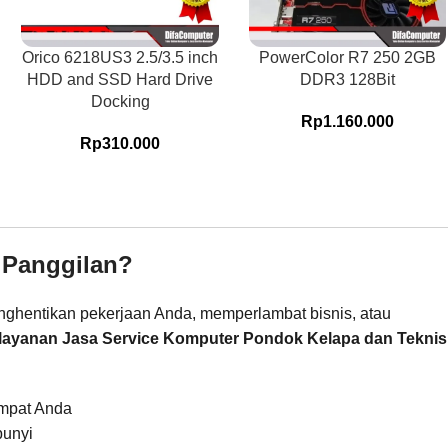
Orico 6218US3 2.5/3.5 inch
PowerColor R7 250 2GB
HDD and SSD Hard Drive
DDR3 128Bit
Docking
Rp
1.160.000
Rp
310.000
 Panggilan?
menghentikan pekerjaan Anda, memperlambat bisnis, atau
layanan Jasa Service Komputer Pondok Kelapa dan Teknis
empat Anda
bunyi