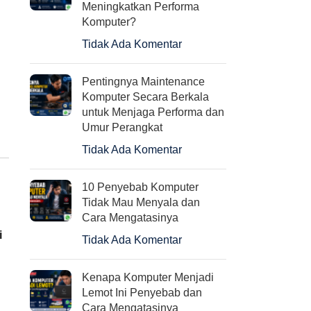
Meningkatkan Performa
Komputer?
AMD Ryzen 5 5600X 6
Logitech Keyboard Mouse
Tidak Ada Komentar
cores 12 threads 3.7Ghz
Wireless Combo MK545
Up to 4.6Ghz
Pentingnya Maintenance
Rp
920.000
Komputer Secara Berkala
Rp
4.950.000
untuk Menjaga Performa dan
Umur Perangkat
Tidak Ada Komentar
10 Penyebab Komputer
Tidak Mau Menyala dan
Cara Mengatasinya
i
Tidak Ada Komentar
Kenapa Komputer Menjadi
Lemot Ini Penyebab dan
Cara Mengatasinya