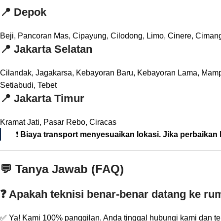
📍
Depok
Beji, Pancoran Mas, Cipayung, Cilodong, Limo, Cinere, Cima
📍
Jakarta Selatan
Cilandak, Jagakarsa, Kebayoran Baru, Kebayoran Lama, Mam
Setiabudi, Tebet
📍
Jakarta Timur
Kramat Jati, Pasar Rebo, Ciracas
❗
Biaya transport menyesuaikan lokasi. Jika perbaikan l
💬 Tanya Jawab (FAQ)
❓ Apakah teknisi benar-benar datang ke r
✅ Ya! Kami 100% panggilan. Anda tinggal hubungi kami dan tekn