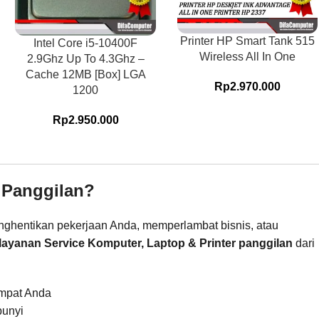
Printer HP Smart Tank 515
Intel Core i5-10400F
Wireless All In One
2.9Ghz Up To 4.3Ghz –
Cache 12MB [Box] LGA
Rp
2.970.000
1200
Rp
2.950.000
 Panggilan?
menghentikan pekerjaan Anda, memperlambat bisnis, atau
layanan Service Komputer, Laptop & Printer panggilan
dari
empat Anda
bunyi