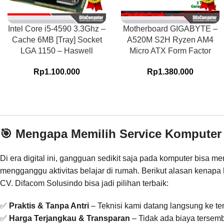
Intel Core i5-4590 3.3Ghz –
Motherboard GIGABYTE –
Cache 6MB [Tray] Socket
A520M S2H Ryzen AM4
LGA 1150 – Haswell
Micro ATX Form Factor
Rp
1.100.000
Rp
1.380.000
🎯 Mengapa Memilih Service Komputer
Di era digital ini, gangguan sedikit saja pada komputer bisa 
mengganggu aktivitas belajar di rumah. Berikut alasan kenapa
CV. Difacom Solusindo bisa jadi pilihan terbaik:
✅
Praktis & Tanpa Antri
– Teknisi kami datang langsung ke t
✅
Harga Terjangkau & Transparan
– Tidak ada biaya tersem