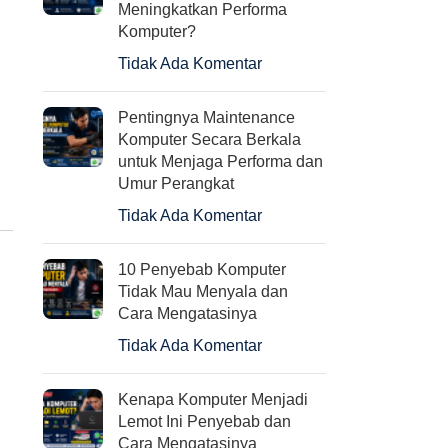
Meningkatkan Performa
Komputer?
Monitor LED LG 24MP400-
Memory Ram Kingston
Tidak Ada Komentar
B 22″ FHD
Longdimm DDR4 PC2130
2666Mhz 4GB – Longdim 
Pentingnya Maintenance
Rp
2.280.000
GB
Komputer Secara Berkala
untuk Menjaga Performa dan
Rp
510.000
Umur Perangkat
Tidak Ada Komentar
10 Penyebab Komputer
Tidak Mau Menyala dan
Cara Mengatasinya
Tidak Ada Komentar
Kenapa Komputer Menjadi
Lemot Ini Penyebab dan
Cara Mengatasinya