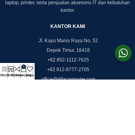
laptop, printer, serta penjualan aksesoris IT dan kebutuhan
kantor.
KANTOR KAMI
Jl. Kayu Manis Raya No. 52
Depok Timur, 16418
+62 852-1112-7625
0
+62 812-8777-2705
Menu
Toko
Review
Keranjang
Suka
office@difacomputer.com
Copyright © 2026
DifaComputer.com