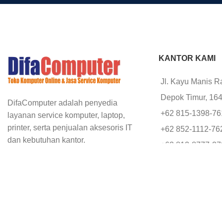
KANTOR KAMI
Jl. Kayu Manis R
Depok Timur, 16
DifaComputer adalah penyedia
+62 815-1398-7
layanan service komputer, laptop,
printer, serta penjualan aksesoris IT
+62 852-1112-76
dan kebutuhan kantor.
+62 812-8777-2
office@difacomp