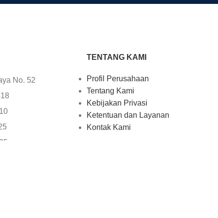
TENTANG KAMI
Profil Perusahaan
aya No. 52
Tentang Kami
418
Kebijakan Privasi
610
Ketentuan dan Layanan
25
Kontak Kami
705
uter.com