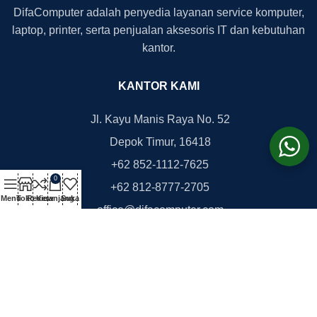
DifaComputer adalah penyedia layanan service komputer,
laptop, printer, serta penjualan aksesoris IT dan kebutuhan
kantor.
KANTOR KAMI
Jl. Kayu Manis Raya No. 52
Depok Timur, 16418
+62 852-1112-7625
0
+62 812-8777-2705
Menu
Toko
Review
Keranjang
Suka
office@difacomputer.com
Copyright © 2026
DifaComputer.com