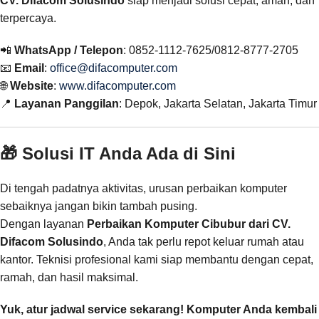
CV. Difacom Solusindo
siap menjadi solusi cepat, aman, dan
terpercaya.
📲
WhatsApp / Telepon
: 0852-1112-7625/0812-8777-2705
📧
Email
:
office@difacomputer.com
🌐
Website
:
www.difacomputer.com
📍
Layanan Panggilan
: Depok, Jakarta Selatan, Jakarta Timur
🎁 Solusi IT Anda Ada di Sini
Di tengah padatnya aktivitas, urusan perbaikan komputer
sebaiknya jangan bikin tambah pusing.
Dengan layanan
Perbaikan Komputer Cibubur dari CV.
Difacom Solusindo
, Anda tak perlu repot keluar rumah atau
kantor. Teknisi profesional kami siap membantu dengan cepat,
ramah, dan hasil maksimal.
Yuk, atur jadwal service sekarang! Komputer Anda kembali