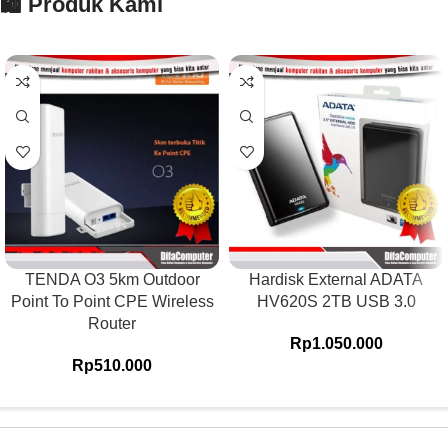
🛍️ Produk Kami
TENDA O3 5km Outdoor
Hardisk External ADATA
Point To Point CPE Wireless
HV620S 2TB USB 3.0
Router
Rp
1.050.000
Rp
510.000