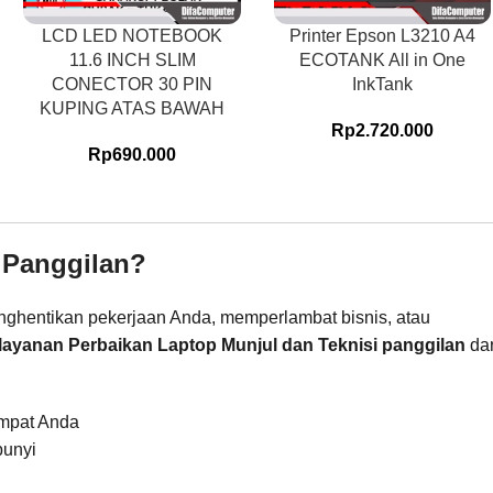
LCD LED NOTEBOOK
Printer Epson L3210 A4
11.6 INCH SLIM
ECOTANK All in One
CONECTOR 30 PIN
InkTank
KUPING ATAS BAWAH
Rp
2.720.000
Rp
690.000
 Panggilan?
menghentikan pekerjaan Anda, memperlambat bisnis, atau
layanan Perbaikan Laptop Munjul dan Teknisi panggilan
dar
empat Anda
bunyi